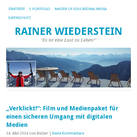
STARTSEITE
E-PORTFOLIO
MASTER OF EDUCATIONAL MEDIA
DATENSCHUTZ
RAINER WIEDERSTEIN
"Es ist eine Lust zu Leben!"
„Verklickt!“: Film und Medienpaket für
einen sicheren Umgang mit digitalen
Medien
14. Mai 2014
von Rainer
|
Keine Kommentare