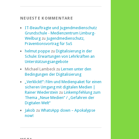
NEUESTE KOMMENTARE
IT-Beauftragte und Jugendmedienschutz
Grundschule - Medienzentrum Limburg-
Weilburg
zu
Jugendmedienschutz,
Präventionsvortrag für SuS
helmut poppe
zu
Digitalisierung in der
Schule: Erwartungen von Lehrkräften an
Unterstützungsangebote
Michael Lambeck
zu
Lernen unter den
Bedingungen der Digitalisierung
„Verklickt!”: Film und Medienpaket für einen
sicheren Umgang mit digitalen Medien |
Rainer Wiederstein
zu
Linkempfehlung zum
Thema „Neue Medien“ / „Gefahren der
Digitalen Welt“
Jakob
zu
WhatsApp down – Apokalypse
now!